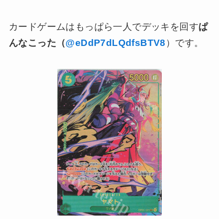
カードゲームはもっぱら一人でデッキを回す
ぱ
んなこった（
@eDdP7dLQdfsBTV8
）です。